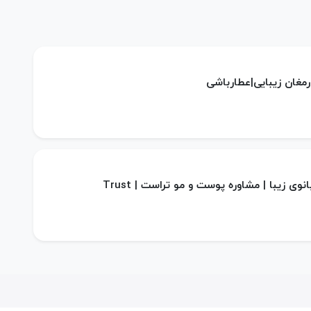
ارمغان زیبایی|عطارباشی
انوی زیبا | مشاوره پوست و مو تراست | Trust