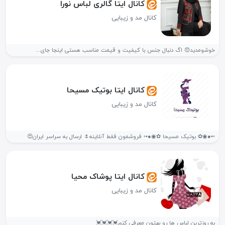
کانال ایتا گالری لباس نورا
کانال مد و زیبایی
خوشومدید😍 اگ دنبال جنس با کیفیت و قیمت مناسب هستی اینجا جای...
کانال ایتا بوتیک مسیحا
کانال مد و زیبایی
◦•●◉✿ بوتیک مسیحا ✿◉●•◦ فروشمون فقط آنلاینه🌷 ارسال به سراسر ایران😍
کانال ایتا پوشاک محیا
کانال مد و زیبایی
به روزترین لباس ها رو بهتون معرفی کنم💓💓💓💓