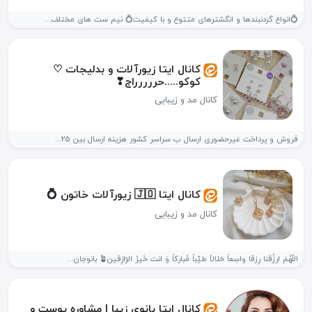
💍انواع گردنبندها و انگشترهای متتوع و با کیفیت💍 نیم ست های مختلف...
کانال ایتا زيورآلات و بدلیجات ♡
کوکو.....حررررراج❣
کانال مد و زیبایی
فروش و پرداخت غیرحضوری ارسال ب سراسر کشور هزینه ارسال بین ۲۵...
کانال ایتا 🇯🇴 زیورآلات خاتون 💍
کانال مد و زیبایی
اللّهُمَ ارزُقنا رِزقا واسِعاً حَلالاً طیِّباً مُبارکاً وَ انت خَیرُ الرّازِقین🪴 بانوجان...
کانال ایتا بانوی زیبا | مشاوره پوست و