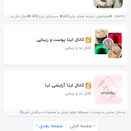
zzarim: 🍀لطفاخوش سلیقه هاوارد بشن😌🤗🍀 سیندرلای عزیز🤩🤩 🟣دنبال شال و روسری با...
کانال ایتا پوست و زیبایی
کانال مد و زیبایی
کانال ایتا آرایشی لیا
کانال مد و زیبایی
یه حال اساسی به پوستت میدم♥️با لوازم ارایش و محصولات مراقبتی خفن😋...
‹ صفحه قبلی
صفحه بعدی ›