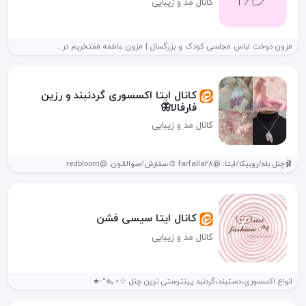
کانال مد و زیبایی
مزون دوخت لباس مجلسی کودک و بزرگسال | مزون عاطفه مفتخریم در...
کانال ایتا اکسسوری گردنبند و رزین
فارفالا🦋
کانال مد و زیبایی
🩰چنل بله/روبیکا/ایتا: @farfalla28 🎨سفارش/سوالاتون: @redbloom
کانال ایتا سیسی فشن
کانال مد و زیبایی
انواع اکسسوری،دستبند،گردنبد پینترستی ترین چنل ☆⋆｡𖦹°‧★