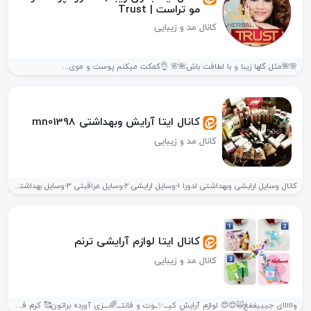
مو تراست | Trust
کانال مد و زیبایی
🌸🌺مثل گلها زیبا و با لطافت باش🌺🌸 👌کمکت میکنم پوست و موی...
کانال ایتا آرایش وبهداشتی mn01398
کانال مد و زیبایی
کانال وسایل ارایشی وبهداشتی لدورا 1-وسایل ارایشی 2-وسایل مراقبتی 3-وسایل بهداشتی 4-وسایل...
کانال ایتا لوازم آرایشی ترنم
کانال مد و زیبایی
وااااای جیییغغغ🙀😍😍 لوازم آرایشِ کیـــ✨ــوت و فانتـــ🌈ــــزی آورده براتون🥰 کرم فقط 15...