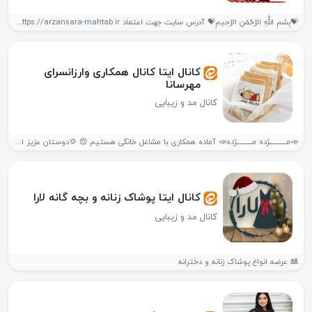
💝بِسْمِ اللَّهِ الرَّحْمَنِ الرَّحِیمِ💝 آدرس سایت جهت اعتماد https://arzansara-mahtab.ir/ باسابقه ۵سال خرید...
کانال ایتا کانال همکاری وارزانسرای
مهرسانا
کانال مد و زیبایی
📣مــــــــــــژده مـــــــــــژده📣 آماده همکاری با مشاغل خانگی هستیم 😍 💢دوستان عزیز این...
کانال ایتا پوشاک زنانه و بچه گانه لارا
کانال مد و زیبایی
🎎 عرضه انواع پوشاک زنانه و دخترانه