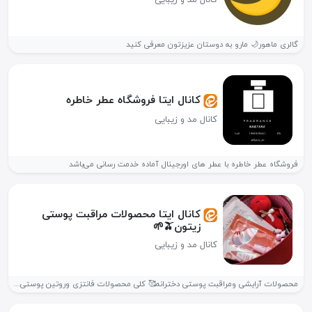
گالری ماهور🌙 مارو به دوستان عزیزتون معرفی کنید
کانال ایتا فروشگاه عطر خاطره
کانال مد و زیبایی
فروشگاه عطر خاطره با عطر های اورجینال آماده خدمت رسانی می‌باشد
کانال ایتا محصولات مراقبت پوستی
زیتون🫒🌱
کانال مد و زیبایی
محصولات آرایشی ومراقبت پوستی دخترانه🥰 کلی محصولات فانتزی وروتین پوستی دخترانه😍🍓 اینجا...