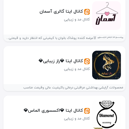
کانال ایتا گالری آسمان
کانال مد و زیبایی
•﷽• 👗عرضه کننده پوشاک بانوان با کیفیتی که انتظار دارید و قیمتی...
کانال ایتا 💎راز زیبایی💎
کانال مد و زیبایی
محصولات آرایشی بهداشتی مراقبتی درمانی باکیفیت عالی وقیمت مناسب
کانال ایتا 💎اکسسوری الماس💎
کانال مد و زیبایی