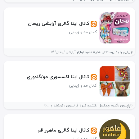
کانال ایتا گالری آرایشی ریحان
کانال مد و زیبایی
•زی‍‌ب‍‌ای‍‌ی ‍را بہ پ‍‌وس‍‌تتان ه‍‌دیہ ده‍‌‌ی‍‌د ل‍‌وازم آرای‍‌ش‍‌ی"ريحان"🌱
کانال ایتا اکسسوری مو/گلدوزی
کانال مد و زیبایی
✨پاپیون ،گیره ،پیکسل ،کشمو،گیره فرانسوی ،گردنبند و....✨
کانال ایتا گالری ماهور قم
کانال مد و زیبایی