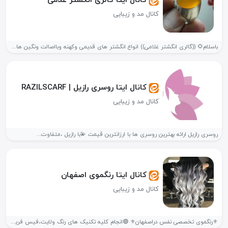
کانال مد و زیبایی
باسلام🌻 ((گالری انگشتر غلامی)) انواع انگشتر های قدیمی وکهنه وبااصالت ونگین های...
کانال ایتا روسری رازیل | RAZILSCARF
کانال مد و زیبایی
روسری رازیل ارائه بهترین روسری ها با ارزانترین قیمت 💫با رازیل ،متفاوت...
کانال ایتا رنگموی اصفهان
کانال مد و زیبایی
⚜رنگموی تخصصی نفس دراصفهان⚜ 🟣انجام کلیه تکنیک های رنگ ولایت،فیس فریم،آمبره و.....