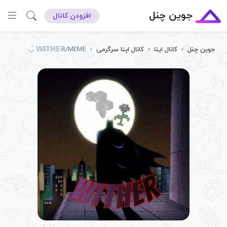
جوین چنل
افزودن کانال
جوین چنل
›
کانال ایتا
›
کانال ایتا سرگرمی
›
𝕎𝕀𝕋ℍ𝔼ℝ/MEME ◡̈