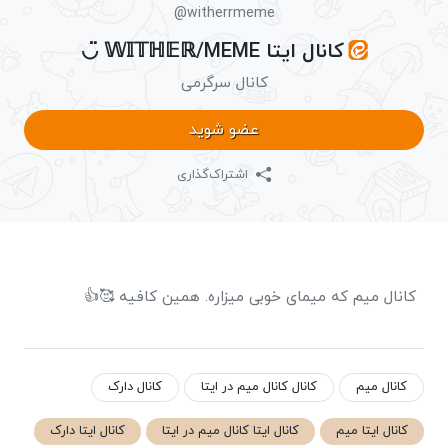
@witherrmeme
کانال ایتا 𝕎𝕀𝕋ℍ𝔼ℝ/MEME ◡̈
کانال سرگرمی
عضو شوید
اشتراک‌گذاری
کانال میم که میمای خوبی میزاره. همین کافیه 🥰👍
کانال میم
کانال کانال میم در ایتا
کانال دارک
کانال ایتا میم
کانال ایتا کانال میم در ایتا
کانال ایتا دارک