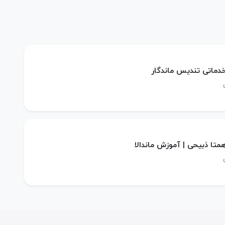
 خدماتی تندیس ماندگار
همتا ذبیحی | آموزش ماندالا