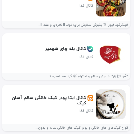
کانال غذا
فینگرفود لیورا 🎊 پذیرش سفارش برای: تولد || نامزدی و عقد ||...
کانال بله چای شهمیر
کانال غذا
*هُوَ الرَّزَّاق* ✨ عرض سلام و احترام 🍃 گرد هم آمدیم تا...
کانال ایتا پودر کیک خانگی سالم آسان
کیک
کانال غذا
انواع کیک‌های های خانگی و پودر کیک های خانگی سالم و بدون...