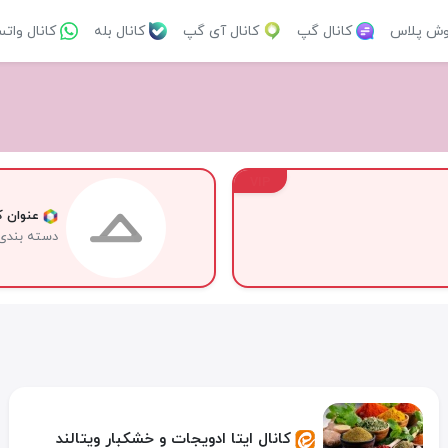
وش پلاس
کانال گپ
کانال آی گپ
کانال بله
کانال وات
VIP
عنوان کا
دسته بندی
کانال ایتا ادویجات و خشکبار ویتالند