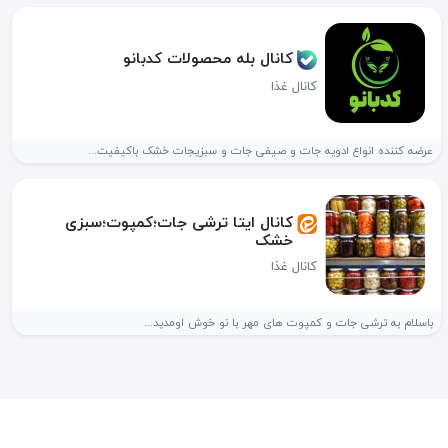
کانال بله محصولات کدبانو
کانال غذا
عرضه کننده انواع ادویه جات و صیفی جات و سبزیجات خشک باکیفیت...
کانال ایتا ترشی جات؛کمپوت؛سبزی
خشک
کانال غذا
باسلام به ترشی جات و کمپوت های مهر با نو خوش اومدید...