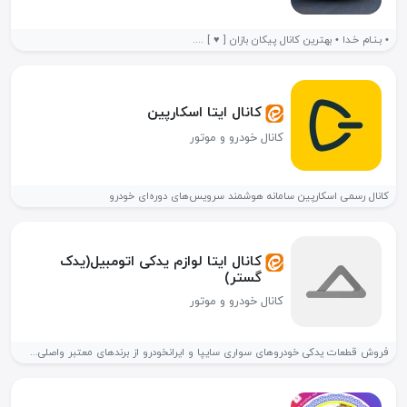
• بـنـام خـدا • بهترین کانال پیکان بازان [ ♥️ ] ....
کانال ایتا اسکارپین
کانال خودرو و موتور
کانال رسمی اسکارپین سامانه هوشمند سرویس‌های دوره‌ای خودرو
کانال ایتا لوازم یدکی اتومبیل(یدک
گستر)
کانال خودرو و موتور
فروش قطعات یدکی خودروهای سواری سایپا و ایرانخودرو از برندهای معتبر واصلی...