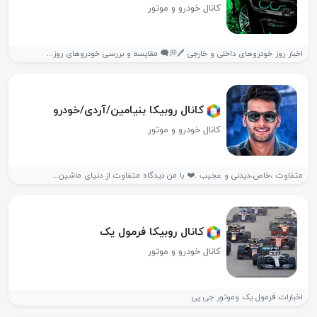
کانال خودرو و موتور
اخبار روز خودروهای داخلی و خارجی 🖊💭🗨 مقایسه و بررسی خودروهای روز...
کانال روبیکا بنیامین/آردی/خودرو
کانال خودرو و موتور
متفاوت ،خاص،دیدنی و عجیب .❤️ با من دیدگاه متفاوت از دنیای ماشین...
کانال روبیکا فرمول یک
کانال خودرو و موتور
اخبارات فرمول یک وموتور جی پی