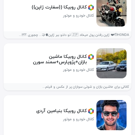
کانال روبیکا ({سفارت ژاپن})
کانال خودرو و موتور
🫡HONDA❤️ ژاپن رفتن پول میخاد 🇯🇵 تو دلتو ببر ژاپن🫀🤝... چجوری ؟؟!!...
کانال روبیکا ماشین
بازان+پژوپارس+سمند سورن
کانال خودرو و موتور
کانالی برای ماشین بازان و شوتی سواران پر از عکس و فیلم...
کانال روبیکا بنیامین آردی
کانال خودرو و موتور