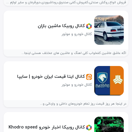
فروش انواع روکش صندلی،کفپوش،کفی صندوق،روداشبوردی،دورفرمان و سایر لوازم ضروری اتومبیل تمامی ملزومات...
کانال روبیکا ماشین بازان
کانال خودرو و موتور
اگه عاشق ماشین کفخواب کلی اهنگ و ماشین های مختلف هستی اینجا...
کانال ایتا قیمت ایران خودرو | سایپا
کانال خودرو و موتور
در اینجا هر روز قیمت روز تمام خودروهای داخلی و وارداتی و...
کانال روبیکا اخبار خودرو Khodro speed