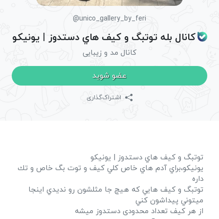
@unico_gallery_by_feri
کانال بله توتبگ و كيف هاي دستدوز | يونيكو
کانال مد و زیبایی
عضو شوید
اشتراک‌گذاری
توتبگ و كيف هاي دستدوز | يونيكو
يونيكو،براي آدم هاي خاص كلي كيف و توت بگ خاص و تك
داره
توتبگ و كيف هايي كه هيچ جا مثلشون رو نديدي اينجا
ميتوني پيداشون كني
از هر کیف تعداد محدودی دستدوز میشه