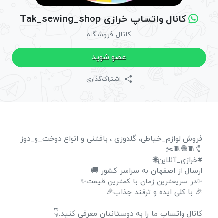
کانال واتساپ خرازی Tak_sewing_shop
کانال فروشگاه
عضو شوید
اشتراک‌گذاری
فروش لوازم_خیاطی، گلدوزی ، بافتنی و انواع دوخت_و_دوز
🧷🧵🧶🧵⁦✂️⁩
#خرازی_آنلاین🌐
ارسال از اصفهان به سراسر کشور 🚚
✨در سریعترین زمان با کمترین قیمت✨
🎉 با کلی ایده و ترفند جذاب🎉
کانال واتساپ ما را به دوستانتان معرفی کنید.👇