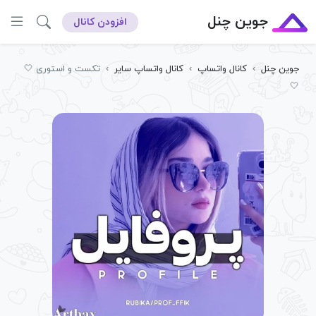
جوین چنل
افزودن کانال
جوین چنل
›
کانال واتساپ
›
کانال واتساپ سایر
›
تکست و استوری 🤍
🤍