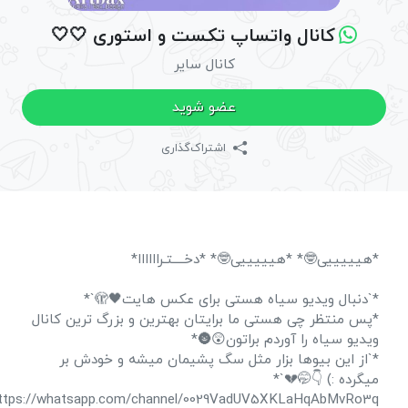
کانال واتساپ تکست و استوری 🤍🤍
کانال سایر
عضو شوید
اشتراک‌گذاری
*هیییییی🤓* *هیییییی🤓* *دخــــتـراااااا*
*`دنبال ویدیو سیاه هستی برای عکس هایت🖤🫣`*
*پس منتظر چی هستی ما برایتان بهترین و بزرگ ترین کانال
ویدیو سیاه را آوردم براتون😲🌚*
*`از این بیوها بزار مثل سگ پشیمان میشه و خودش بر
میگرده :) 👇🤭💔`*
https://whatsapp.com/channel/0029VadUV5XKLaHqAbMvRo3q