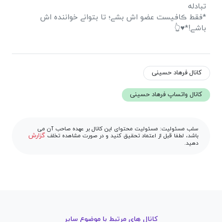
تبادله
*فقط ڪافیست عضو اش بشے؛ تا بتوانے خواننده اش
باشے!*♥👆
کانال فرهاد حسینی
کانال واتساپ فرهاد حسینی
سلب مسئولیت: مسئولیت محتوای این کانال بر عهده صاحب آن می
گزارش
باشد، لطفا قبل از اعتماد تحقیق کنید و در صورت مشاهده تخلف
دهید.
کانال های مرتبط با موضوع سایر