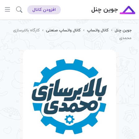
جوین چنل
افزودن کانال
جوین چنل
›
کانال واتساپ
›
کانال واتساپ صنعتی
›
کارگاه بالابرسازی
محمدی