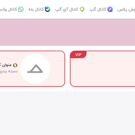
وش پلاس
کانال گپ
کانال آی گپ
کانال بله
کانال وات
VIP
عنوان کا
دسته بندی