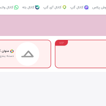
وش پلاس
کانال گپ
کانال آی گپ
کانال بله
کانال وات
VIP
عنوان کا
دسته بندی