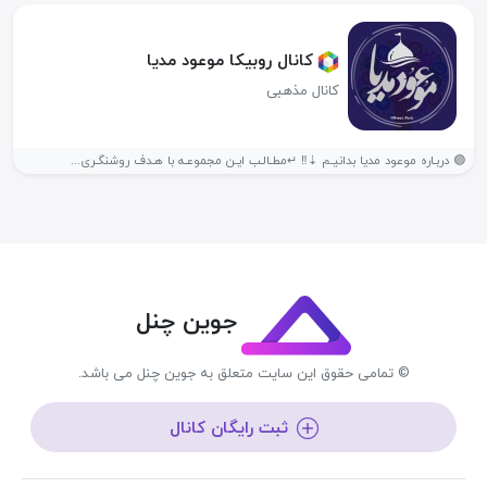
کانال روبیکا موعود مدیا
کانال مذهبی
🟣 دربـاره موعود مدیا بدانیـم ⇣‼️ ↵مطـالـب ایـن مجموعـه با هـدف روشنگـری...
جوین چنل
© تمامی حقوق این سایت متعلق به جوین چنل می باشد.
ثبت رایگان کانال