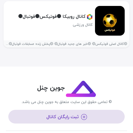
کانال روبیکا 🟡فوتیکس🟡فوتبال🟡
کانال ورزشی
🟡کانال اصلی فوتیکس🟡 🟡خبر های جدید فوتبال🟡 🟡پخش زنده مسابقات فوتبال🟡 🟡چالش...
جوین چنل
© تمامی حقوق این سایت متعلق به جوین چنل می باشد.
ثبت رایگان کانال