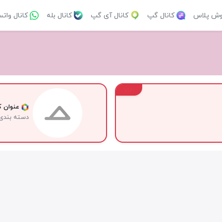
وش پلاس
کانال گپ
کانال آی گپ
کانال بله
کانال وات
VIP
عنوان کا
دسته بندی