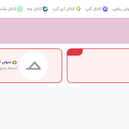
وش پلاس
کانال گپ
کانال آی گپ
کانال بله
کانال وات
VIP
عنوان کا
دسته بندی