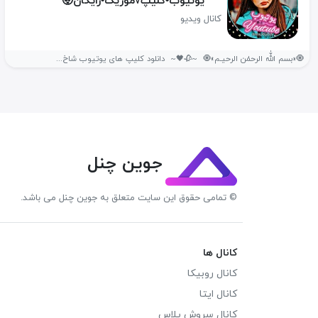
یوتیوب•کلیپ√موزیک•رایگان🤯
کانال ویدیو
🧿«بسم اللّٰه الرحمٰن الرحیـم»🧿 ‌ ~🥀🖤~ ‌ دانلود کلیپ های یوتیوب شاخ...
جوین چنل
© تمامی حقوق این سایت متعلق به جوین چنل می باشد.
کانال ها
کانال روبیکا
کانال ایتا
کانال سروش پلاس