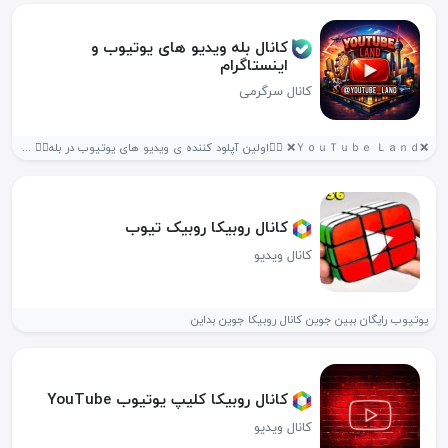
کانال بله ویدیو های یوتیوب و
اینستاگرام
کانال سرگرمی
❌ＹｏｕＴｕｂｅ Ｌａｎｄ❌ ❤️‍🔥اولین آپلود کننده ی ویدیو های یوتیوب در بله❤️‍🔥 حمایت...
کانال روبیکا روبیک تیوب
کانال ویدیو
یوتیوب رایگان ببین جوین کانال روبیکا جوین بداین
کانال روبیکا کلیپ یوتیوب YouTube
کانال ویدیو