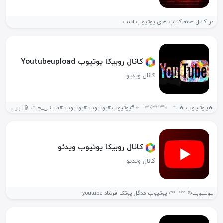
در کانال همه کلیپ های یوتیوب است
کانال روبیکا یوتیوب Youtubeupload
کانال ویدیو
🔥یـوتـیـوب 🔥 ﷽ #یوتیوب #یوتیوب #یوتیوب #مـیـنـی_چـت 🏮| بـروزتـریـن رسـانـه یـوتـیـوب فـارســـے...
کانال روبیکا یوتیوب ویدئو
کانال ویدیو
یـوتـیوبــــ🦄 ʸᵒᵘ ᵀᵘᵇᵉ یوتیوب مدگل پوتک فرشاد youtube