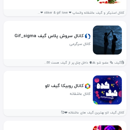
کانال استیکر و گیف عاشقانه واتساپ ❤ stiker & gif love ❤...
کانال سروش پلاس گیف Gif_sigma
کانال سرگرمی
🗿گیف 🗞 عضو شو 🙏🫀 داخل چنل پر از گیف هست 🧤...
کانال روبیکا گیف لاو
کانال عاشقانه
کانال گیف لاو بهترین گیف های عاشقانه ⁦❤️⁩🥰