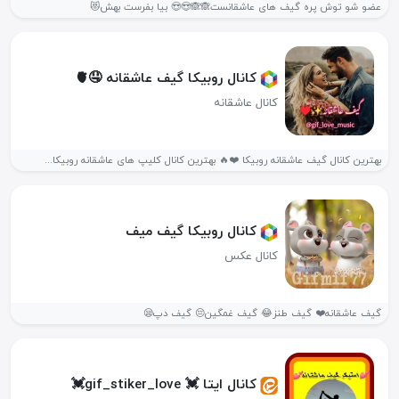
عضو شو توش پره گیف های عاشقانست🙈🙈😍😍 بیا بفرست بهش😻
کانال روبیکا گیف عاشقانه 🤤🫀
کانال عاشقانه
بهترین کانال گیف عاشقانه روبیکا ❤️🔥 بهترین کانال کلیپ های عاشقانه روبیکا...
کانال روبیکا گیف میف
کانال عکس
گیف عاشقانه❤️ گیف طنز😂 گیف غمگین😔 گیف دپ😪
کانال ایتا 💓 gif_stiker_love💓