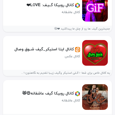
کانال روبیکا گــیـف‌: ᏞOᏙᎬ❤️
کانال عاشقانه
جدیدترین گیف ها رو از چنل‌ ما پیداکنید ❤️🤤
کانال ایتا استیکر_گیف شــوق وصال
کانال عکس
یه کانال خاص برای شما ✨کــلی استیکر وگیف زیــبا تقدیم به نگاهتون✨...
کانال روبیکا گیف عاشقانه😍😻
کانال عاشقانه