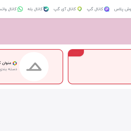
وش پلاس
کانال گپ
کانال آی گپ
کانال بله
کانال وات
VIP
عنوان کا
دسته بندی