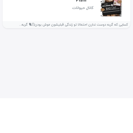
Pishi
کانال حیوانات
کسایی که گربه دوست ندارن احتمالا تو زندگی قبلیشون موش بودن🫠🐈 گربه...