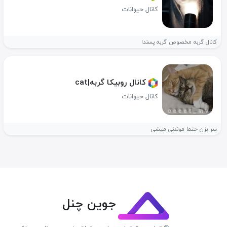
کانال حیوانات
کانال گربه مخصوص گربه پسندا
کانال روبیکا گربه|cat
کانال حیوانات
سر بزن حتما موندنی میشی
جوین چنل