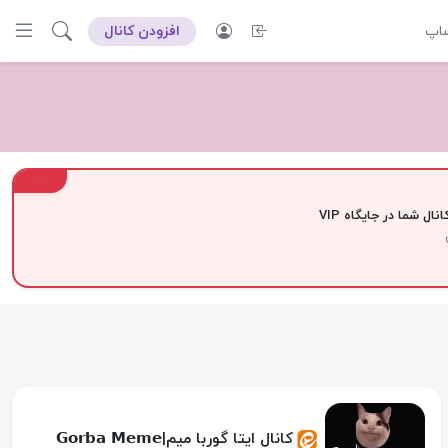
ساپ
افزودن کانال
VIP
نال شما در جایگاه VIP
کانال ایتا گوربا میم|𝗚𝗼𝗿𝗯𝗮 𝗠𝗲𝗺𝗲