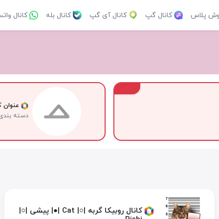
وش پلاس
کانال گپ
کانال آی گپ
کانال بله
کانال وات
VIP
عنوان کا
دسته بندی
کانال روبیکا گربه |○| Cat |●| پیشی |○|