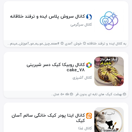
کانال سروش پلاس ایده و ترفند خلاقانه
کانال سرگرمی
به کانال ایده و ترفند خلاقانه 😊 خوش آمدی 😍 #همه_چیز_مو_به‌_مو_آموزش_میدم👇 ✔️با...
کانال روبیکا کیک دسر شیرینی
cake_78
کانال آشپزی
🎂 بهشت کیک های تابه ای بدون فر 🎂 🍰 50 مدل...
کانال ایتا پودر کیک خانگی سالم آسان
کیک
کانال غذا