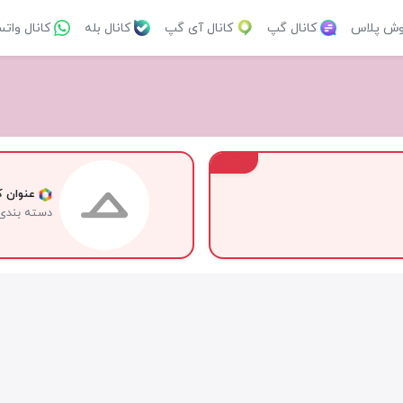
وش پلاس
کانال گپ
کانال آی گپ
کانال بله
کانال وات
VIP
عنوان کا
دسته بندی