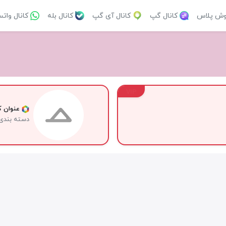
وش پلاس
کانال گپ
کانال آی گپ
کانال بله
کانال وات
VIP
عنوان کا
دسته بندی