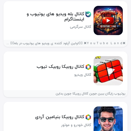
کانال بله ویدیو های یوتیوب و
اینستاگرام
کانال سرگرمی
❌ＹｏｕＴｕｂｅ Ｌａｎｄ❌ ❤️‍🔥اولین آپلود کننده ی ویدیو های یوتیوب در بله❤️‍🔥 حمایت...
کانال روبیکا روبیک تیوب
کانال ویدیو
یوتیوب رایگان ببین جوین کانال روبیکا جوین بداین
کانال روبیکا بنیامین آردی
کانال خودرو و موتور