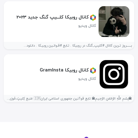
کانال روبیکا کلـــیپ گنگ جدید 2023️‍
کانال ویدیو
بـــــــروز تـرین کانال #کلیپ_گنگ در روبیکا . تـابع #قـوانـین روبیـکا . دانـلود...
کانال روبیکا Insta‏Gram‏
کانال ویدیو
🕋بِسْمِ اللَّهِ الرَّحْمَنِ الرَّحِیمِ🕋 تابع قوآنین جمهوری اسلامی ایران🇮🇷 مَنبع کِلیپً،مُوزیکً،بِیُو/:🙃 #کلیپ...