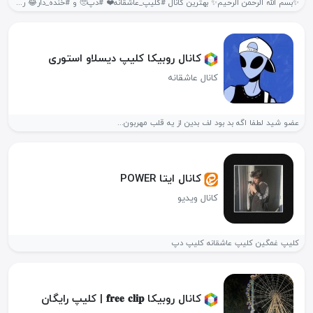
✨بسم اللّه الرحمن الرحیم✨ بهترین کانال #کلیپ_عاشقانه❤️ #دپ🥺 و #خنده_دار😂 روبیکا به...
کانال روبیکا کلیپ دیسلاو استوری
کانال عاشقانه
عضو شید لطفا اگه بد بود لف بدین از یه قلب مهربون...
کانال ایتا POWER
کانال ویدیو
کلیپ غمگین کلیپ عاشقانه کلیپ دپ
کانال روبیکا 𝐟𝐫𝐞𝐞 𝐜𝐥𝐢𝐩 | کلیپ رایگان