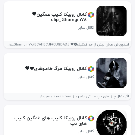
کانال روبیکا کلیپ غمگین🖤
clip_Ghamgin78
کانال سایر
استوریاش هاش بیش از حد غمگینه🌚🖤 https://rubika.ir/clip_Ghamgin78/BCAHBCJFFBJGDADJ https://rubika.ir/clip_Ghamgin78/BCAHBCJFFBJGDADJ +معدن استوریای دپ و...
کانال روبیکا مـ‌رگـ‌ خـ‌امـ‌وشـ‌ی💔🖤
کانال سایر
اگر دنبال چیز های دپ هستی اینجارو از دست ندهید و سریعتر...
کانال روبیکا کلیپ های غمگین کلیپ
های دپ
کانال سایر