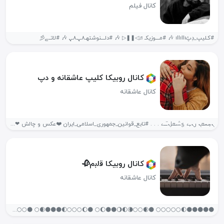
کانال فیلم
#‌کـلیپ_د‌ِپّıllıllı 🎶 #مــــوزیکـ♬◁❚❚▷ 🎶 #دلــــنوشتهـ٨ـﮩـ۸ـﮩ 🎶 #لاتــے彡
کانال روبیکا کلیپ عاشقانه و دپ
کانال عاشقانه
ܢ̣ܚܚܩܢ‌‌ رܢ̣ߺࡉ ܟ݆ࡄ݅ܝܩࡆܢߺ߳ߺࡉ . . . #تابع_قوانین_جمهوری_اسلامی_ایران ❤️عکس و چالش ❤مـــتن هـای...
کانال روبیکا ق‍‌ل‍‌ب‍‌م🥀
کانال عاشقانه
🌑🌑🌑🌑🌑🌓🌕🌕🌕🌕🌕 🌑🌒🌕🌕🌘🌓🌖🌑🌑🌔🌕 🌑🌔🌕🌕🌕🌓🌑🌑🌑🌒🌕 🌑🌕🌕🌕🌕🌗🌑🌑🌑🌑🌕 🌑🌔🌕🌕🌕🌗🌑🌑🌑🌒🌕 🌑🌒🌕🌕🌕🌗🌑🌑🌑🌔🌕 🌑🌑🌒🌕🌕🌗🌑🌑🌔🌕🌕 🌑🌑🌑🌒🌕🌗🌑🌔🌕🌕🌕 🌑🌑🌑🌑🌒🌗🌔🌕🌕🌕🌕 🌑🌑🌑🌑🌑🌓🌕🌕🌕🌕🌕