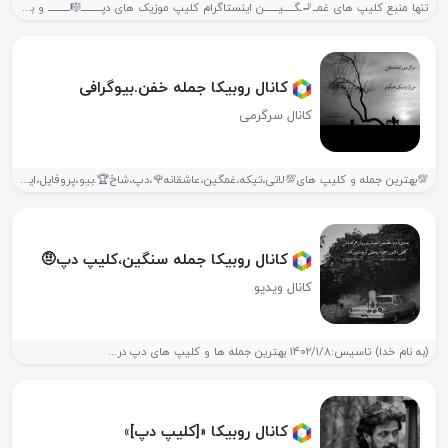
تنها منبع کلیپ های غمــ🚬ـگـــــیـــــــن اینستاگرام کلیپ موزیک های دپــــــــــ🎼ـــــــــــ و با...
کانال روبیکا جمله خفن.بیوگرافی
کانال سرگرمی
💯بهترین جمله و کلیپ های💯لاتی،تیکه،غمگین،عاشقانه🌹،دپ،شاخ🏆.بیو،پروفایل،اینستاو.... _تاسیس؛1401/12/29 جمله سنگین.کلیپ دپ
کانال روبیکا جمله سنگین،کلیپ دپ🤨
کانال ویدیو
(به نام خدا) تاسیس:1402/1/8 بهترین جمله ها و کلیپ های دپ در...
کانال روبیکا «[کلیپ دپ]»