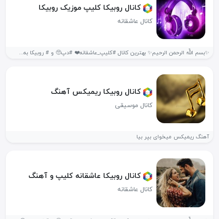
کانال روبیکا کلیپ موزیک روبیکا
کانال عاشقانه
✨بسم اللّه الرحمن الرحیم✨ بهترین کانال #کلیپ_عاشقانه❤️ #دپ🥺 و # روبیکا به...
کانال روبیکا ریمیکس آهنگ
کانال موسیقی
آهنگ ریمیکس میخوای بپر بیا
کانال روبیکا عاشقانه کلیپ و آهنگ ️
کانال عاشقانه