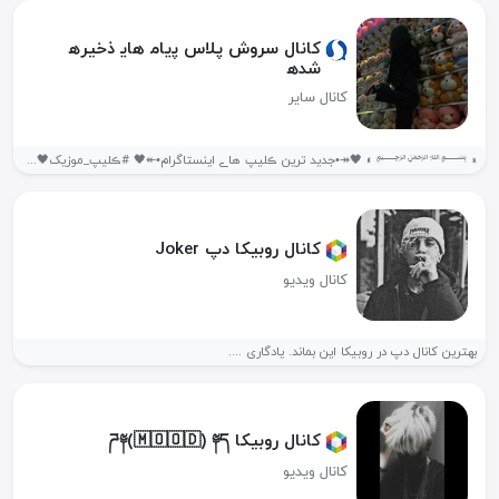
کانال سروش پلاس ﭘياﻣ هاﯾ ذخيرﮪ
شدﮪ
کانال سایر
« ﷽ » 🖤↠•جدید ترین ڪلیپ هاے اینستاگرام•↞🖤 #ڪلیپ_موزیک🖤🎧 ‌ #ڪلیپ_سیاه💃🎭 ‌‌...
کانال روبیکا دپ Joker
کانال ویدیو
بهترین کانال دپ در روبیکا این بماند. یادگاری ....
کانال روبیکا ཌ༈(🇲 🇴 🇴 🇩) ༈ད
کانال ویدیو