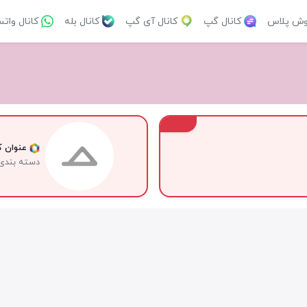
وش پلاس
کانال گپ
کانال آی گپ
کانال بله
کانال وات
VIP
عنوان کا
دسته بندی