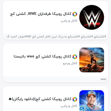
کانال روبیکا طرفداران WWE, کشتی کج
کانال ورزشی
#کشتیکج #کشتیکج #کشتیکج به بزرگ ترین کانال کشتی کج WWEخوش آمدید ✌🤍...
کانال روبیکا کشتی کج wwe باتیستا
کانال ویدیو
wwe
کانال روبیکا کشتی کج|{دانلود رایگان}🔥
کانال ورزشی