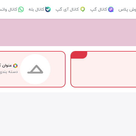
وش پلاس
کانال گپ
کانال آی گپ
کانال بله
کانال وات
VIP
عنوان کا
دسته بندی