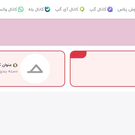
وش پلاس
کانال گپ
کانال آی گپ
کانال بله
کانال وات
VIP
عنوان کا
دسته بندی