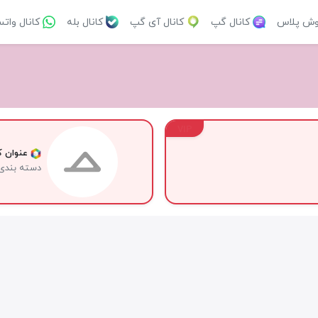
وش پلاس
کانال گپ
کانال آی گپ
کانال بله
کانال وات
VIP
عنوان کا
دسته بندی