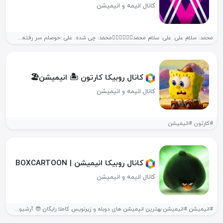
کانال انیمه و انیمیشن
محمد: سلام علی. علی: سلام محمد😮‍💨😮‍💨😮‍💨محمد: چی شده. علی :حوصلم سر رفته...
کانال روبیکا کارتون 🏝 انیمیشن🏖️
کانال انیمه و انیمیشن
#کارتون #انیمیشن
کانال روبیکا انیمیشن | BOXCARTOON
کانال انیمه و انیمیشن
#انیمیشن #انیمیشن بهترین انیمیشن های دوبله و زیرنویس کاملا رایگان 😎 آرشیو...