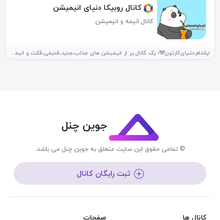
کانال روبیکا دنیای انیمیشن
کانال انیمه و انیمیشن
‹پاندام:دنـیای‌کارتون🐼› یک کانال پر از انیمیشن های جذاب،جدید،قدیمی،فکت و انیمیشن های کوتاه
جوین چنل
© تمامی حقوق این سایت متعلق به جوین چنل می باشد.
ثبت رایگان کانال
کانال ها
صفحات