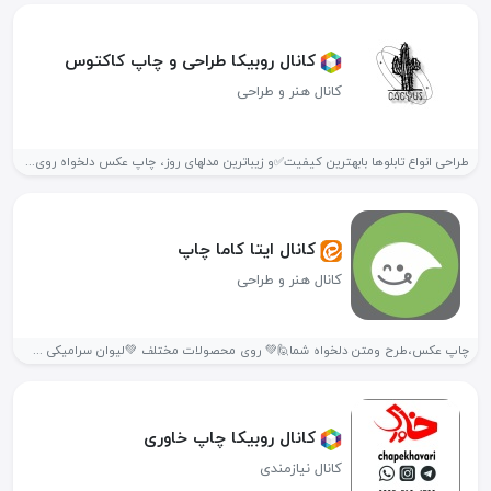
کانال روبیکا طراحی و چاپ کاکتوس
کانال هنر و طراحی
طراحی انواع تابلوها بابهترین کیفیت✅و زیباترین مدلهای روز، چاپ عکس دلخواه روی...
کانال ایتا کاما چاپ
کانال هنر و طراحی
چاپ عکس،طرح ومتن دلخواه شما🙋💚 روی محصولات مختلف 💚لیوان سرامیکی 💚 تیشرت...
کانال روبیکا چاپ خاوری
کانال نیازمندی