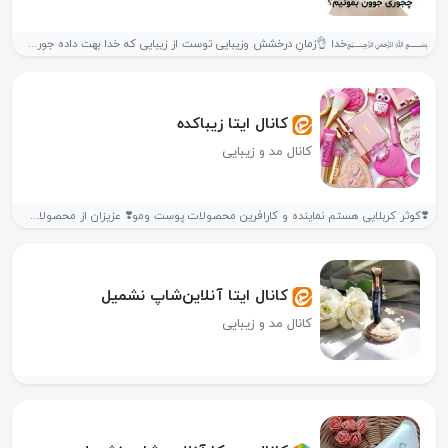
﷽خدا 👌زمانِ درخشش وزیبایی توست از زیبایی که خدا بهت داده جوری...
کانال ایتا زیباکده
کانال مد و زیبایی
❣️کوثر کربلایی هستم نماینده و کارافرین محصولات پوست ومو❣️ عزیزان از محصولات...
کانال ایتا آنلاین‌شاپ نشمیل
کانال مد و زیبایی