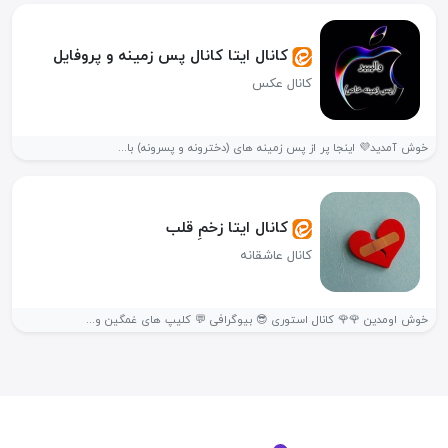
کانال ایتا کانال پس زمینه و پروفایل
کانال عکس
خوش آمدید💜 اینجا پر از پس زمینه های (دخترونه و پسرونه) با...
کانال ایتا زخمِ قلب
کانال عاشقانه
خوش اومدین 🌹🌹 کانال استوری 😎 بیوگرافی 💬 کلیپ های غمگین و...