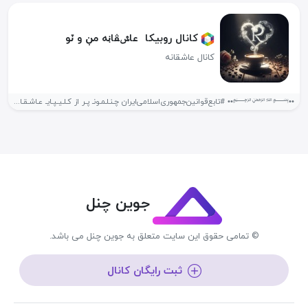
کانال روبیکا ️ عاݜڨاڹه مڹ و ٽو ️
کانال عاشقانه
••﷽•• #تابع‌قوانین‌جمهوری‌اسلامی‌ایران‌ چـنـلـمـونـ پـر از کـلـیـپـایـ عـاشـقـانـهـ 😍 تـکـسـتـ و بــیـو هـایـ...
جوین چنل
© تمامی حقوق این سایت متعلق به جوین چنل می باشد.
ثبت رایگان کانال