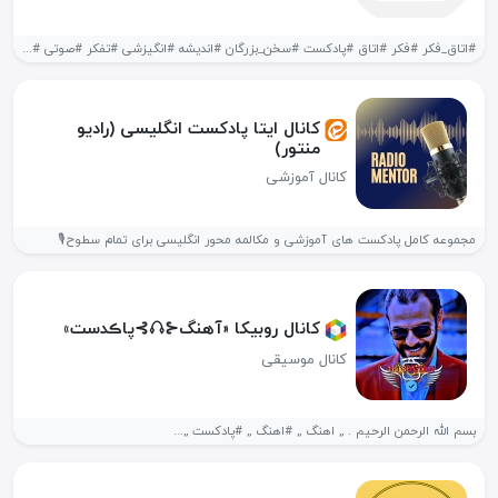
#اتاق_فکر #فکر #اتاق #پادکست #سخن_بزرگان #اندیشه #انگیزشی #تفکر #صوتی #کتاب #کتاب_صوتی کتاب...
کانال ایتا پادکست انگلیسی (رادیو
منتور)
کانال آموزشی
مجموعه کامل پادکست های آموزشی و مکالمه محور انگلیسی برای تمام سطوح🎙
کانال روبیکا «آهنگ⊰𖦤‌⊱پاڪدست»
کانال موسیقی
بسم الله الرحمن الرحیم . ,, اهنگ ,, #اهنگ ,, #پادکست ,,...