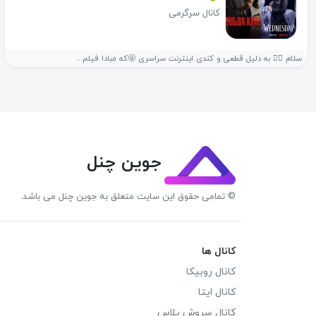
کانال سرگرمی
سلام 🖐🏽 به دلیل قطعی و کندی اینترنت سراسری 🤬که مبادا فیلم...
جوین چنل
© تمامی حقوق این سایت متعلق به جوین چنل می باشد.
کانال ها
کانال روبیکا
کانال ایتا
کانال سروش پلاس