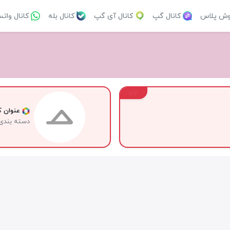
وش پلاس
کانال گپ
کانال آی گپ
کانال بله
کانال وات
VIP
عنوان کا
دسته بندی