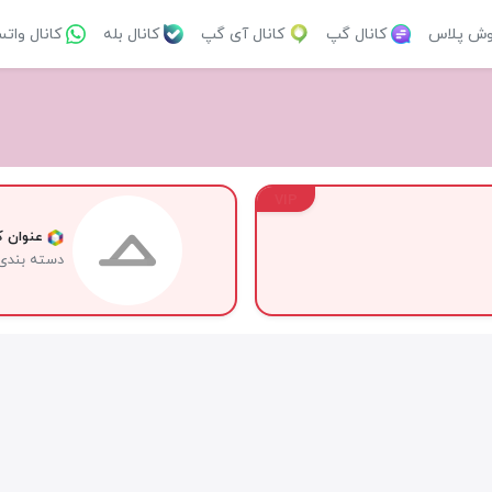
وش پلاس
کانال گپ
کانال آی گپ
کانال بله
کانال وات
VIP
عنوان کا
دسته بندی