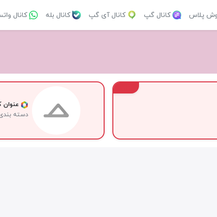
وش پلاس
کانال گپ
کانال آی گپ
کانال بله
کانال وات
VIP
عنوان کا
دسته بندی