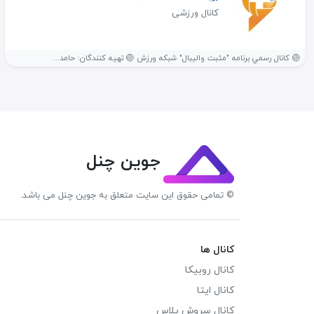
کانال ورزشی
🏐 كانال رسمي برنامه "مثبت واليبال" شبكه ورزش 🏐 تهيه كنندگان: حامد...
جوین چنل
© تمامی حقوق این سایت متعلق به جوین چنل می باشد.
کانال ها
کانال روبیکا
کانال ایتا
کانال سروش پلاس