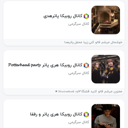
کانال روبیکا پاترهدی
کانال سرگرمی
خوشحال میشم فالو کنی زیبا محفل پاترهدا
کانال روبیکا هری پاتر 𝓟𝓸𝓽𝓽𝓮𝓻𝓱𝓮𝓪𝓭 𝓹𝓪𝓻𝓽𝔂
کانال سرگرمی
ممنون میشم فالو کنید قشنگا 𝒟𝑒𝓈𝒸𝑒𝓃𝒹𝒶𝓃𝓉𝓈 𝑜𝒻𝒫★
کانال روبیکا هری پاتر و رفقا
کانال سرگرمی