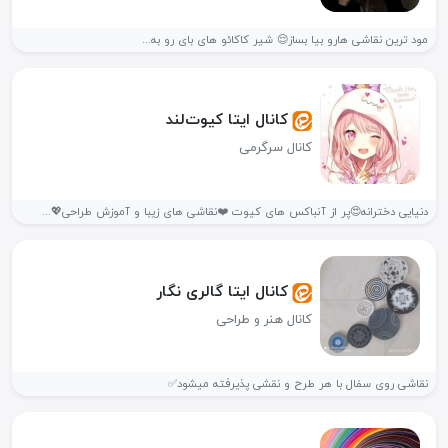
مود ترین نقاشی هارو بیا بساز😌 شیر کاکائو های بای رو به...
کانال ایتا کیوت‌‌لند
کانال سرگرمی
دنیایی دخترانه😍پر از آنباکس های کیوت ❤️نقاشی های زیبا و آموزش طراحی💖...
کانال ایتا گالری نگار
کانال هنر و طراحی
نقاشی روی سفال با هر طرح و نقشی پذیرفته میشود✅