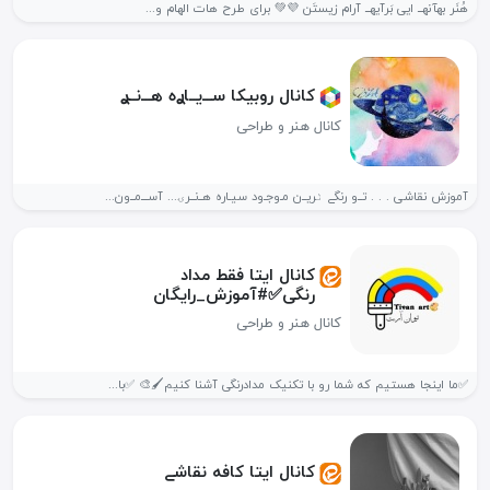
هُنَر بهآنه‍ــ ایی بَرآیه‍ــ آرام زیستَن 💜💚 برای طرح هات الهام و...
کانال روبیکا ســـ‌یــاࢪه هـــ‌نــࢪ
کانال هنر و طراحی
آموزش نقاشی . . . تــ‌و رنگے ٺریــ‌ن مـ‌وجـ‌ود سیـاره هــ‌نــرۍ... آســـ‌مــ‌ون...
کانال ایتا فقط مداد
رنگی✅#آموزش_رایگان
کانال هنر و طراحی
✅️ما اینجا هستیم که شما رو با تکنیک مدادرنگی آشنا کنیم🖌🎨 ✅️با...
کانال ایتا کافه نقاشے