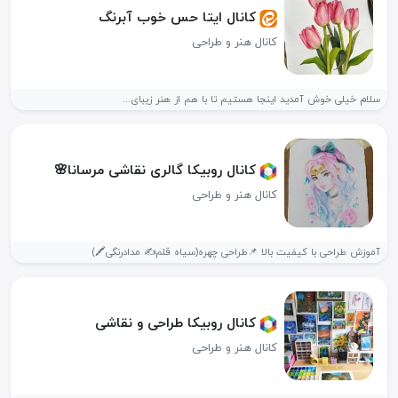
کانال ایتا حس خوب آبرنگ
کانال هنر و طراحی
سلام خیلی خوش آمدید اینجا هستیم تا با هم از هنر زیبای...
کانال روبیکا گالری نقاشی مرسانا🌸
کانال هنر و طراحی
آموزش طراحی با کیفیت بالا 📌طراحی چهره(سیاه قلم⁦✍️⁩ مدادرنگی⁦🖍️⁩)
کانال روبیکا طراحی و نقاشی
کانال هنر و طراحی