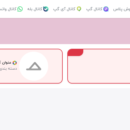
وش پلاس
کانال گپ
کانال آی گپ
کانال بله
کانال وات
VIP
عنوان کا
دسته بندی