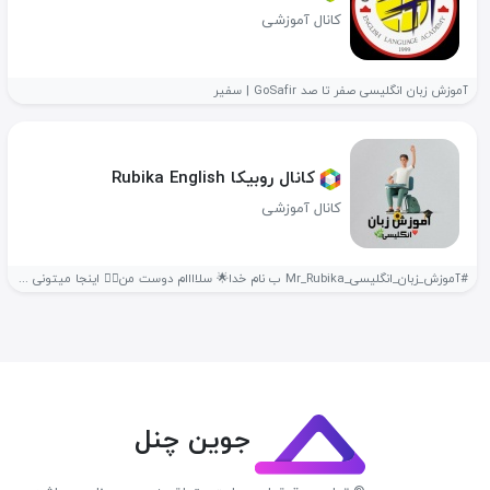
کانال آموزشی
آموزش زبان انگلیسی صفر تا صد GoSafir | سفیر
کانال روبیکا ‍Rubika English ‍
کانال آموزشی
#آموزش_زبان_انگلیسی_Mr_Rubika ب نام خدا🌟 سلاااام دوست من🙋‍♀️ اینجا میتونی روزانه #لغات📔جدید یاد...
جوین چنل