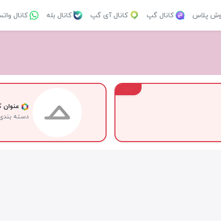
وش پلاس
کانال گپ
کانال آی گپ
کانال بله
کانال وات
VIP
عنوان کا
دسته بندی