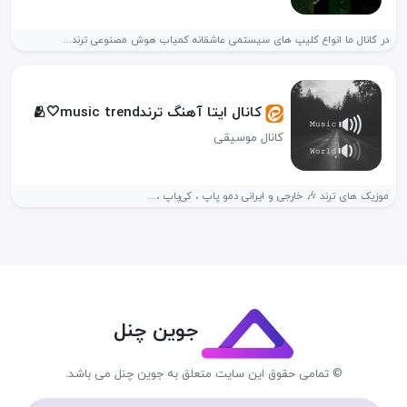
در کانال ما انواع کلیپ های سیستمی عاشقانه کمیاب هوش مصنوعی ترند...
کانال ایتا آهنگ ترند🫂🤍music trend
کانال موسیقی
موزیک های‌ ترند 🎶 خارجی و ایرانی دمو پاپ ، کی‌پاپ ،...
جوین چنل
© تمامی حقوق این سایت متعلق به جوین چنل می باشد.