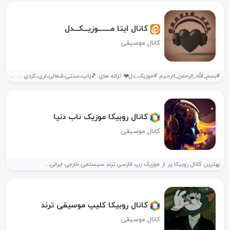
کانال ایتا مــــــــوزیـــکـــدل️
کانال موسیقی
#بسم_الله_الرحمن_الرحیم #موزیک_دل❤️ ترانه های 🎵پاپ،سنتی،شمالی،لری،کردی ... آهنگ زنگ همه و همه در...
کانال روبیکا موزیک ناب دنیا
کانال موسیقی
بهترین کانال روبیکا پر از موزیک رپ فارسی ترند سیستمی خارجی ایرانی...
کانال روبیکا کلیپ موسیقی ترند
کانال موسیقی