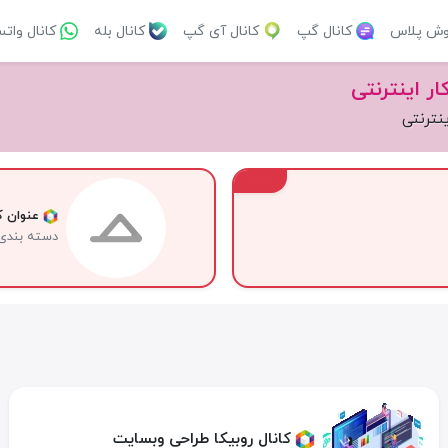
وش پلاس
کانال گپ
کانال آی گپ
کانال بله
کانال وات
ر اینترنتی
نترنتی
VIP
عنوان کا
دسته بندی
کانال روبیکا طراحی وبسایت