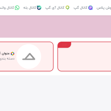
وش پلاس
کانال گپ
کانال آی گپ
کانال بله
کانال وات
VIP
عنوان کا
دسته بندی