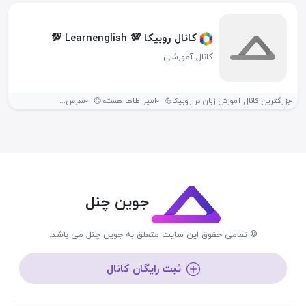
کانال روبیکا 💯 Learnenglish 💯
کانال آموزشی
▫️بزرگترین کانال آموزش زبان در روبیکا💪 ‌ ▫️امیر طاها هستم😊 ‌ ▫️مدرس...
جوین چنل
© تمامی حقوق این سایت متعلق به جوین چنل می باشد.
ثبت رایگان کانال