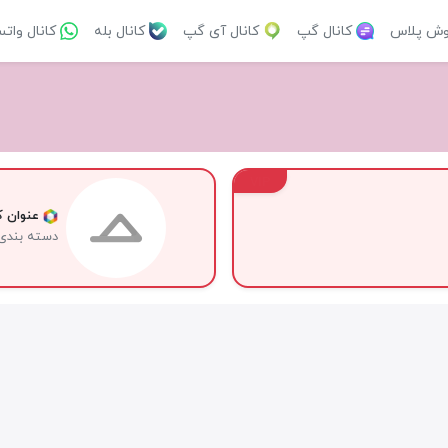
وش پلاس
کانال گپ
کانال آی گپ
کانال بله
کانال وات
VIP
عنوان کا
دسته بندی